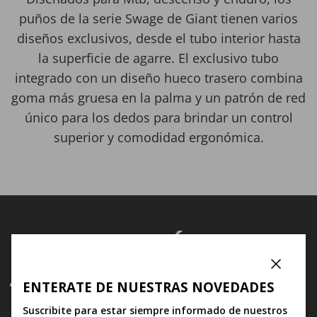
puños de la serie Swage de Giant tienen varios
diseños exclusivos, desde el tubo interior hasta
la superficie de agarre. El exclusivo tubo
integrado con un diseño hueco trasero combina
goma más gruesa en la palma y un patrón de red
único para los dedos para brindar un control
superior y comodidad ergonómica.
CARACTERÍSTICAS
Cerrar
La innovadora estructura integrada mejora la calidad
ENTERATE DE NUESTRAS NOVEDADES
del agarre.
Suscribite para estar siempre informado de nuestros