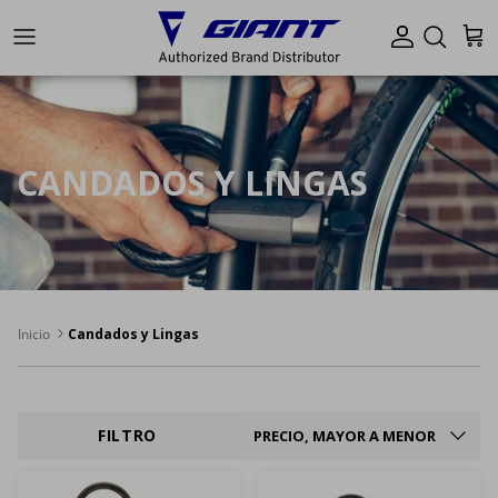
Ir al contenido
Cuenta
Carr
CANDADOS Y LINGAS
Inicio
Candados y Lingas
ORDENAR POR
FILTRO
PRECIO, MAYOR A MENOR