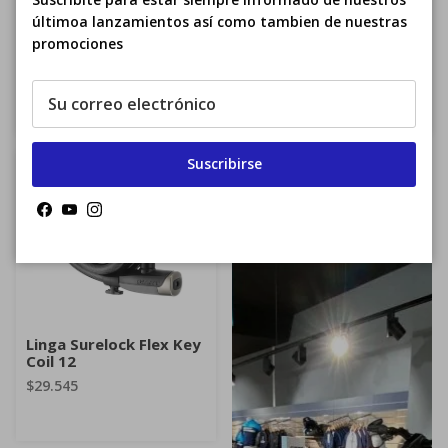
últimoa lanzamientos así como tambien de nuestras
Candado Surelock
Candado Surelock
promociones
Protector 1 STD
Protector 2 STD
$59.240
$48.135
Suscribirse
Facebook
YouTube
Instagram
Linga Surelock Flex Key
Coil 12
$29.545