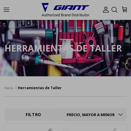
Ir al contenido
Cuenta
Carr
HERRAMIENTAS DE TALLER
Inicio
Herramientas de Taller
ORDENAR POR
FILTRO
PRECIO, MAYOR A MENOR