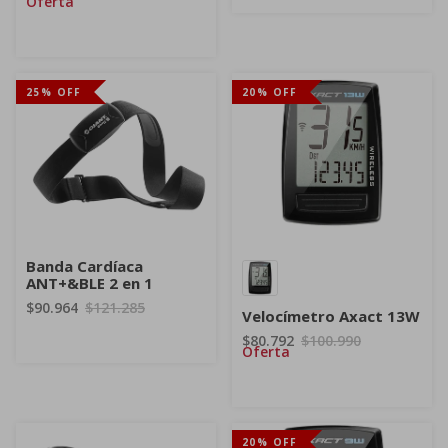
Oferta
25% OFF
20% OFF
Banda Cardíaca
ANT+&BLE 2 en 1
$90.964
$121.285
Velocímetro Axact 13W
$80.792
$100.990
Oferta
20% OFF