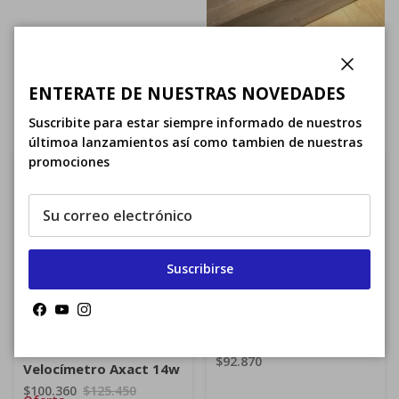
Cerrar
ENTERATE DE NUESTRAS NOVEDADES
Tiendas Autorizadas
Suscribite para estar siempre informado de nuestros
últimoa lanzamientos así como tambien de nuestras
promociones
20% OFF
Suscribirse
Facebook
YouTube
Instagram
Soporte Computadora
Mtb Giant Garmin
$92.870
Velocímetro Axact 14w
$100.360
$125.450