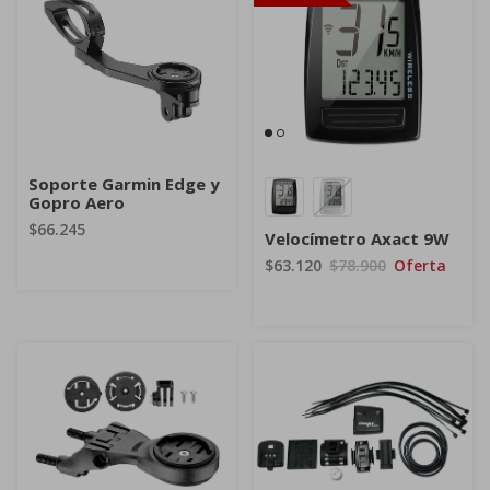
Soporte Garmin Edge y
Gopro Aero
$66.245
Velocímetro Axact 9W
$63.120
$78.900
Oferta