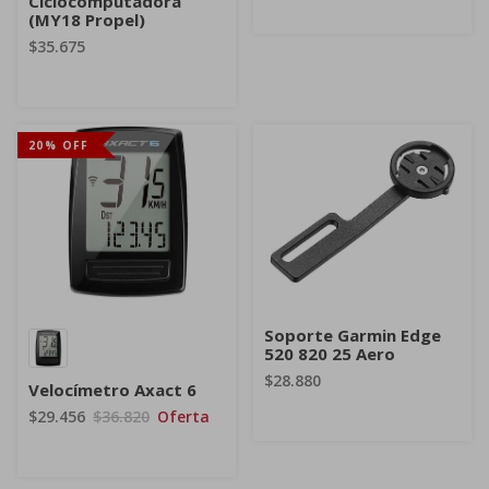
Ciclocomputadora
(MY18 Propel)
$35.675
20% OFF
Soporte Garmin Edge
520 820 25 Aero
$28.880
Velocímetro Axact 6
$29.456
$36.820
Oferta