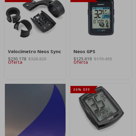
Velocímetro Neos Sync
Neos GPS
$230.178
$328.825
$125.619
$179.455
Oferta
Oferta
30% OFF