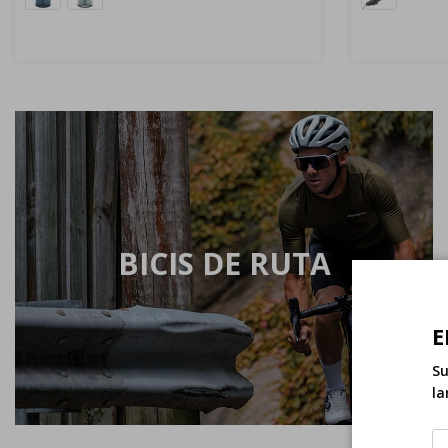
BICIS DE RUTA
E
Su
la