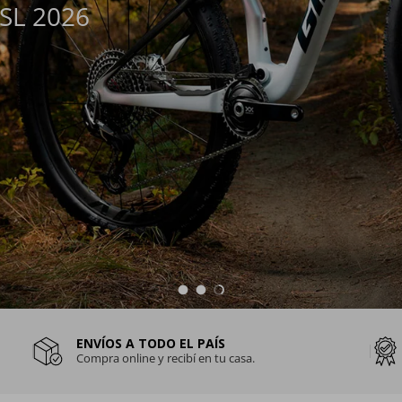
SL 2026
Cargar diapositiva 1 de 3
Cargar diapositiva 2 de 3
Cargar diapositiva 3 de 3
ENVÍOS A TODO EL PAÍS
Compra online y recibí en tu casa.