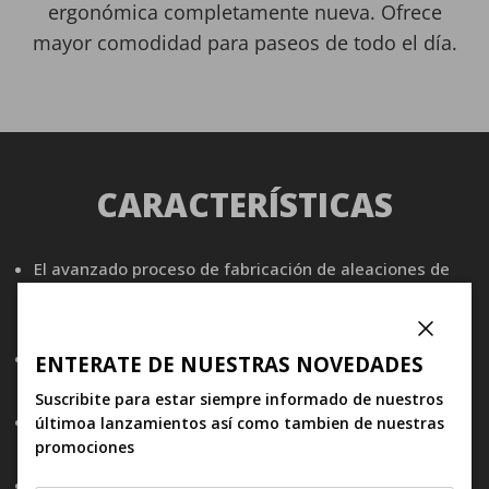
ergonómica completamente nueva. Ofrece
mayor comodidad para paseos de todo el día.
CARACTERÍSTICAS
El avanzado proceso de fabricación de aleaciones de
Giant reduce el peso en un 20% en comparación con
las versiones anteriores.
Cerrar
Reach Corto y Drop poco profundo para una transición
ENTERATE DE NUESTRAS NOVEDADES
instantánea entre las partes superiores.
Suscribite para estar siempre informado de nuestros
Una sección superior curva y más ancha agrega
últimoa lanzamientos así como tambien de nuestras
flexibilidad vertical y ofrece una marcha suave.
promociones
La forma ergonómica diseñada específicamente de la