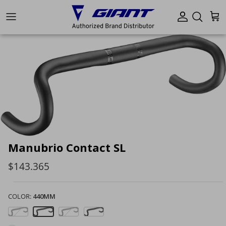
Ir al contenido
Cuenta
Carr
Manubrio Contact SL
$143.365
COLOR:
440MM
380mm
440mm
400mm
420mm