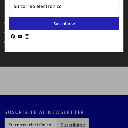
parte superior de la barra proporciona máxima
comodidad y soporte para las manos para viajes largos
Color: negro
Suscribirse
Diámetro de la abrazadera: 31,8 mm
Facebook
YouTube
Instagram
Peso: 245 g (420 mm) / 230 g (400 mm)
SUSCRIBITE AL NEWSLETTER
Suscribirse