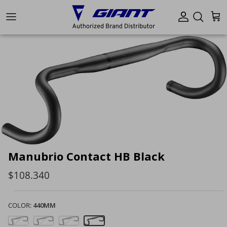
Ir al contenido
Cuenta
Carr
Manubrio Contact HB Black
$108.340
COLOR:
440MM