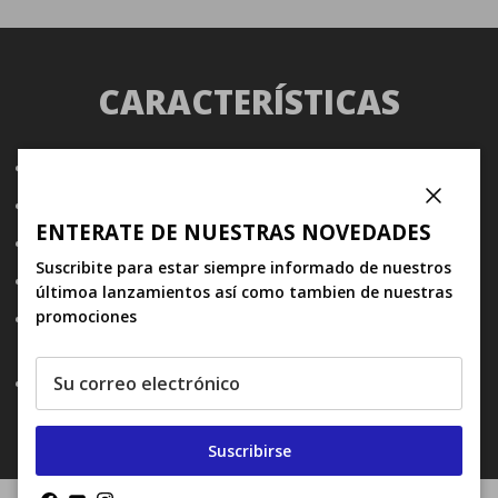
CARACTERÍSTICAS
El manubrio tiene un diámetro oversize de 31.8 mm
Color: Negro.
Cerrar
ENTERATE DE NUESTRAS NOVEDADES
Construcción de aleación de aluminio 2014
Suscribite para estar siempre informado de nuestros
Drop de doble radio para mayor comodidad
últimoa lanzamientos así como tambien de nuestras
promociones
Drop y Reach profundos y ergonómicos para manos
más grandes
Marcas de configuración de microajuste
Suscribirse