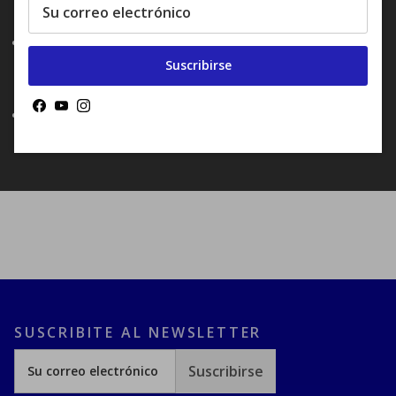
Compel, Roost y Prompt
Tiempo de ejecución: alto 3 horas (35LM), bajo 13
horas (5LM), flash alto 8 horas (100LM), flash bajo 14
Suscribirse
horas (5LM), modo de flash nocturno 6 horas (20LM)
Facebook
YouTube
Instagram
Tamaño: 31x31x32mm - Peso: 33 g con soporte
SUSCRIBITE AL NEWSLETTER
Suscribirse