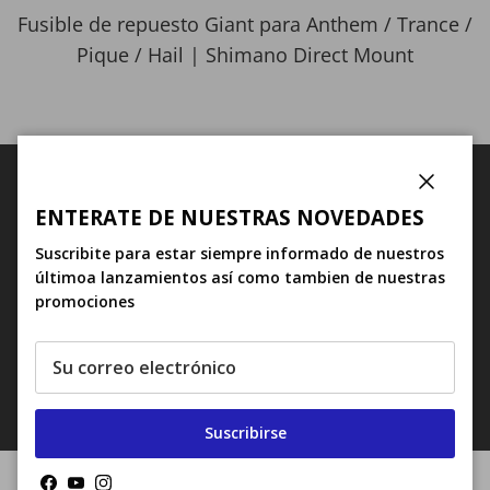
Fusible de repuesto Giant para Anthem / Trance /
Pique / Hail | Shimano Direct Mount
CARACTERÍSTICAS
Cerrar
ENTERATE DE NUESTRAS NOVEDADES
Suscribite para estar siempre informado de nuestros
últimoa lanzamientos así como tambien de nuestras
Uso: Mtb
promociones
Año del modelo: 2023
Color: Negro
Suscribirse
Facebook
YouTube
Instagram