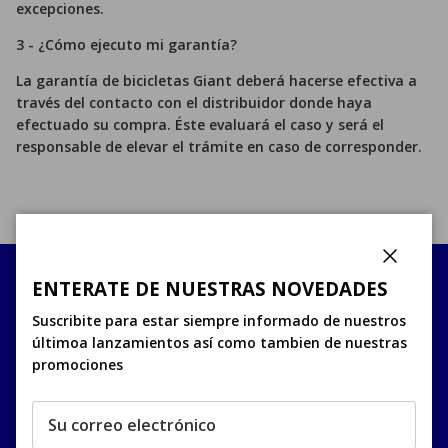
excepciones.
3 - ¿Cómo ejecuto mi garantía?
La garantía de bicicletas Giant deberá hacerse efectiva a
través del contacto con el distribuidor donde haya
efectuado su compra. Éste evaluará el caso y será el
responsable de elevar el trámite en caso de corresponder.
Cerrar
ENTERATE DE NUESTRAS NOVEDADES
SUSCRIBITE AL NEWSLETTER
Suscribite para estar siempre informado de nuestros
últimoa lanzamientos así como tambien de nuestras
Suscribirse
promociones
Facebook
YouTube
Instagram