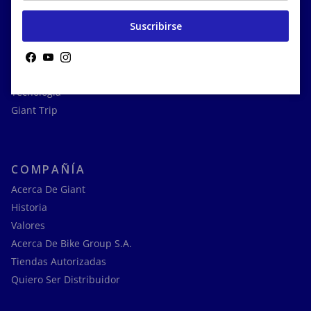
Suscribirse
VARIOS
Productos
Facebook
YouTube
Instagram
Noticias
Tecnología
Giant Trip
COMPAÑÍA
Acerca De Giant
Historia
Valores
Acerca De Bike Group S.A.
Tiendas Autorizadas
Quiero Ser Distribuidor